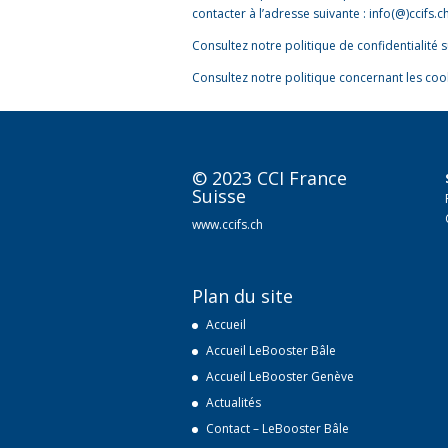
contacter à l’adresse suivante :
info(@)ccifs.c
Consultez notre politique de confidentialité
Consultez notre politique concernant les coo
© 2023 CCI France
Suisse
www.ccifs.ch
Plan du site
Accueil
Accueil LeBooster Bâle
Accueil LeBooster Genève
Actualités
Contact – LeBooster Bâle