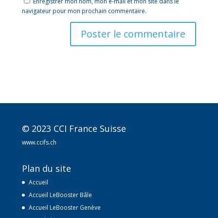
Enregistrer mon nom, mon e-mail et mon site dans le
navigateur pour mon prochain commentaire.
A
l
t
e
r
n
a
t
© 2023 CCI France Suisse
i
v
www.ccifs.ch
e
:
Plan du site
Accueil
Accueil LeBooster Bâle
Accueil LeBooster Genève