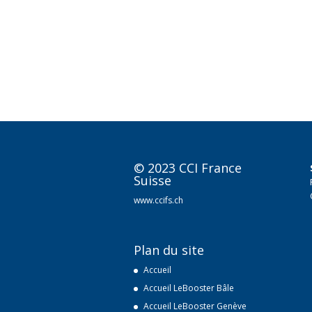
A
l
t
e
r
n
a
t
i
v
e
© 2023 CCI France
:
Suisse
www.ccifs.ch
Plan du site
Accueil
Accueil LeBooster Bâle
Accueil LeBooster Genève