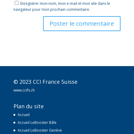
Enregistrer mon nom, mon e-mail et mon site dans le
navigateur pour mon prochain commentaire.
A
l
t
e
r
n
a
t
© 2023 CCI France Suisse
i
v
www.ccifs.ch
e
:
Plan du site
Accueil
Accueil LeBooster Bâle
Accueil LeBooster Genève