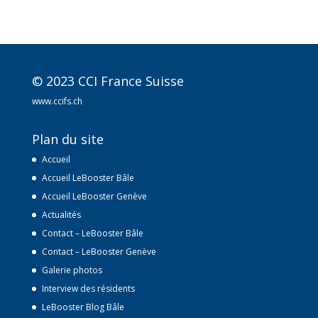
e
r
n
a
t
© 2023 CCI France Suisse
i
v
www.ccifs.ch
e
:
Plan du site
Accueil
Accueil LeBooster Bâle
Accueil LeBooster Genève
Actualités
Contact – LeBooster Bâle
Contact – LeBooster Genève
Galerie photos
Interview des résidents
LeBooster Blog Bâle